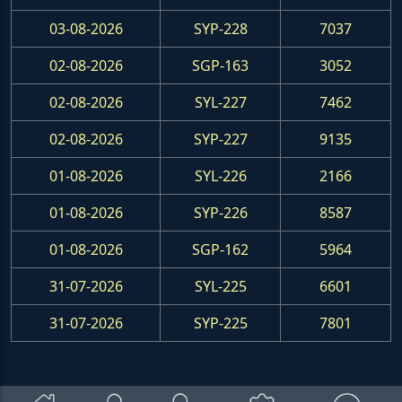
03-08-2026
SYP-228
7037
02-08-2026
SGP-163
3052
02-08-2026
SYL-227
7462
02-08-2026
SYP-227
9135
01-08-2026
SYL-226
2166
01-08-2026
SYP-226
8587
01-08-2026
SGP-162
5964
31-07-2026
SYL-225
6601
31-07-2026
SYP-225
7801