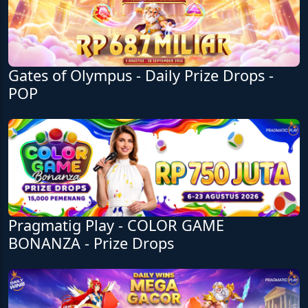
Gates of Olympus - Daily Prize Drops -
POP
Pragmatig Play - COLOR GAME
BONANZA - Prize Drops