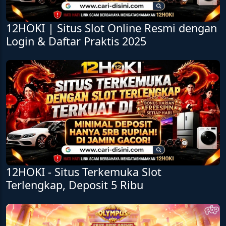
12HOKI | Situs Slot Online Resmi dengan
Login & Daftar Praktis 2025
12HOKI - Situs Terkemuka Slot
Terlengkap, Deposit 5 Ribu