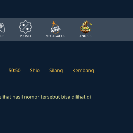
ADE
PROMO
MEGAGACOR
ANUBIS
50:50
Shio
Silang
Kembang
at hasil nomor tersebut bisa dilihat di