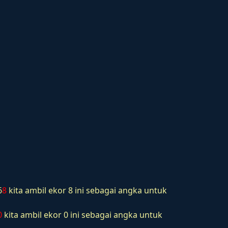
6
8
kita ambil ekor 8 ini sebagai angka untuk
0
kita ambil ekor 0 ini sebagai angka untuk