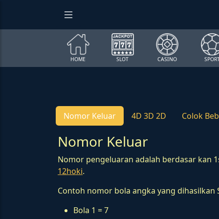
HOME
SLOT
CASINO
SPOR
Nomor Keluar
4D 3D 2D
Colok Be
Nomor Keluar
Nomor pengeluaran adalah berdasar kan 1st 
12hoki
.
Contoh nomor bola angka yang dihasilkan 
Bola 1 = 7