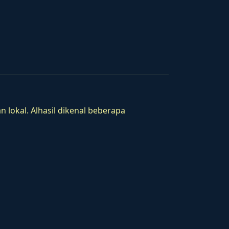
lokal. Alhasil dikenal beberapa