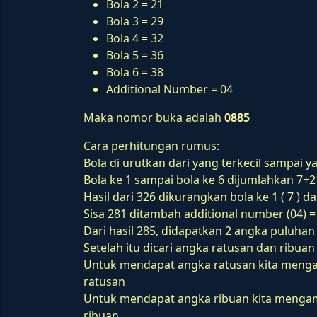
Bola 2 = 21
Bola 3 = 29
Bola 4 = 32
Bola 5 = 36
Bola 6 = 38
Additional Number = 04
Maka nomor buka adalah
0885
Cara perhitungan rumus:
Bola di urutkan dari yang terkecil sampai y
Bola ke 1 sampai bola ke 6 dijumlahkan 7+2
Hasil dari 326 dikurangkan bola ke 1 ( 7 ) dan
Sisa 281 ditambah additional number (04) =
Dari hasil 285, didapatkan 2 angka puluhan 
Setelah itu dicari angka ratusan dan ribuan
Untuk mendapat angka ratusan kita mengambil
ratusan
Untuk mendapat angka ribuan kita mengambil 
ribuan.