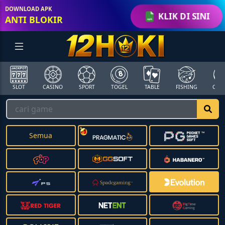
DOWNLOAD APK
KLIK DI SINI
ANTI BLOKIR
CASINO
SPORT
TOGEL
TABLE
FISHING
COCK F.
ARC
Semua