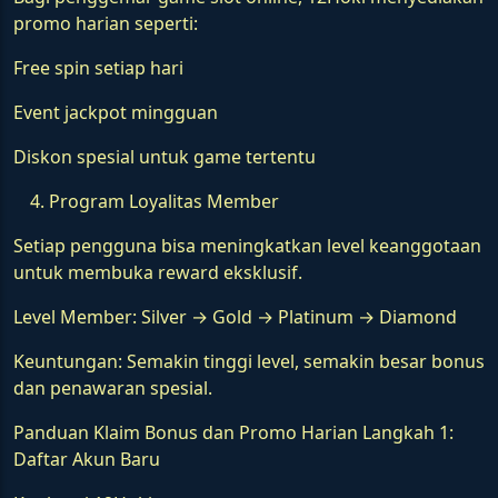
promo harian seperti:
Free spin setiap hari
Event jackpot mingguan
Diskon spesial untuk game tertentu
Program Loyalitas Member
Setiap pengguna bisa meningkatkan level keanggotaan
untuk membuka reward eksklusif.
Level Member: Silver → Gold → Platinum → Diamond
Keuntungan: Semakin tinggi level, semakin besar bonus
dan penawaran spesial.
Panduan Klaim Bonus dan Promo Harian Langkah 1:
Daftar Akun Baru