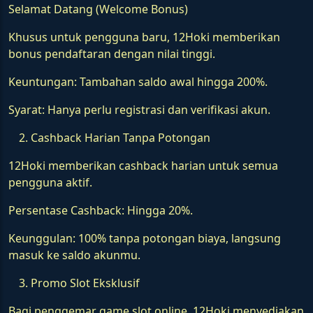
Selamat Datang (Welcome Bonus)
Khusus untuk pengguna baru, 12Hoki memberikan
bonus pendaftaran dengan nilai tinggi.
Keuntungan: Tambahan saldo awal hingga 200%.
Syarat: Hanya perlu registrasi dan verifikasi akun.
Cashback Harian Tanpa Potongan
12Hoki memberikan cashback harian untuk semua
pengguna aktif.
Persentase Cashback: Hingga 20%.
Keunggulan: 100% tanpa potongan biaya, langsung
masuk ke saldo akunmu.
Promo Slot Eksklusif
Bagi penggemar game slot online, 12Hoki menyediakan