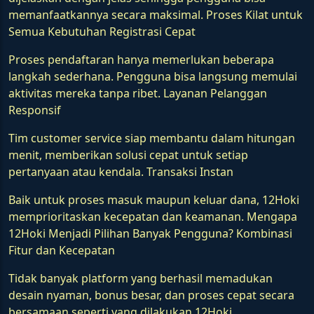
memanfaatkannya secara maksimal. Proses Kilat untuk
Semua Kebutuhan Registrasi Cepat
Proses pendaftaran hanya memerlukan beberapa
langkah sederhana. Pengguna bisa langsung memulai
aktivitas mereka tanpa ribet. Layanan Pelanggan
Responsif
Tim customer service siap membantu dalam hitungan
menit, memberikan solusi cepat untuk setiap
pertanyaan atau kendala. Transaksi Instan
Baik untuk proses masuk maupun keluar dana, 12Hoki
memprioritaskan kecepatan dan keamanan. Mengapa
12Hoki Menjadi Pilihan Banyak Pengguna? Kombinasi
Fitur dan Kecepatan
Tidak banyak platform yang berhasil memadukan
desain nyaman, bonus besar, dan proses cepat secara
bersamaan seperti yang dilakukan 12Hoki.