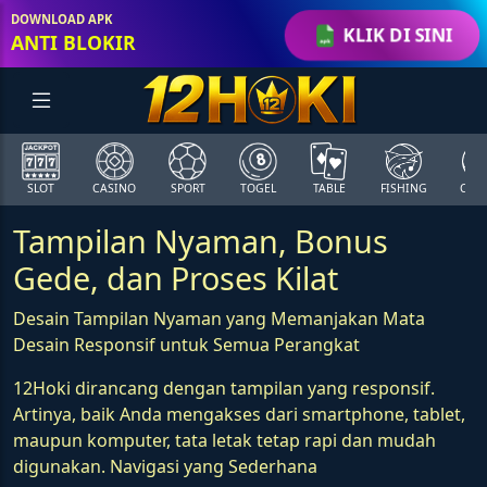
DOWNLOAD APK
KLIK DI SINI
ANTI BLOKIR
SLOT
CASINO
SPORT
TOGEL
TABLE
FISHING
COCK
Tampilan Nyaman, Bonus
Gede, dan Proses Kilat
Desain Tampilan Nyaman yang Memanjakan Mata
Desain Responsif untuk Semua Perangkat
12Hoki dirancang dengan tampilan yang responsif.
Artinya, baik Anda mengakses dari smartphone, tablet,
maupun komputer, tata letak tetap rapi dan mudah
digunakan. Navigasi yang Sederhana