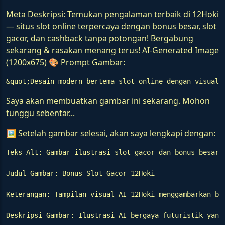
Meta Deskripsi: Temukan pengalaman terbaik di 12Hoki
— situs slot online terpercaya dengan bonus besar, slot
gacor, dan cashback tanpa potongan! Bergabung
sekarang & rasakan menang terus! AI-Generated Image
(1200x675) 🎨 Prompt Gambar:
Saya akan membuatkan gambar ini sekarang. Mohon
tunggu sebentar...
🖼️ Setelah gambar selesai, akan saya lengkapi dengan:
Teks Alt: Gambar ilustrasi slot gacor dan bonus besar d
Judul Gambar: Bonus Slot Gacor 12Hoki

Keterangan: Tampilan visual AI 12Hoki menggambarkan bon