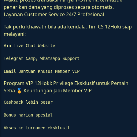
penarikan dana yang diproses secara otomatis.
Layanan Customer Service 24/7 Profesional
Tak perlu khawatir bila ada kendala. Tim CS 12Hoki siap
melayani:
Via Live Chat Website

Telegram &amp; WhatsApp Support

Program VIP 12Hoki: Privilege Eksklusif untuk Pemain
Setia 🏅 Keuntungan Jadi Member VIP
Cashback lebih besar

Bonus harian spesial

Akses ke turnamen eksklusif
