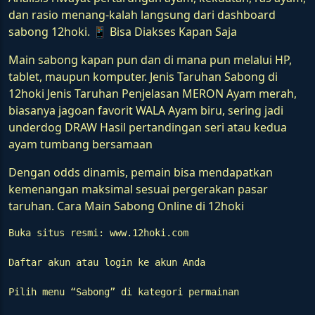
dan rasio menang-kalah langsung dari dashboard
sabong 12hoki. 📱 Bisa Diakses Kapan Saja
Main sabong kapan pun dan di mana pun melalui HP,
tablet, maupun komputer. Jenis Taruhan Sabong di
12hoki Jenis Taruhan Penjelasan MERON Ayam merah,
biasanya jagoan favorit WALA Ayam biru, sering jadi
underdog DRAW Hasil pertandingan seri atau kedua
ayam tumbang bersamaan
Dengan odds dinamis, pemain bisa mendapatkan
kemenangan maksimal sesuai pergerakan pasar
taruhan. Cara Main Sabong Online di 12hoki
Buka situs resmi: www.12hoki.com

Daftar akun atau login ke akun Anda

Pilih menu “Sabong” di kategori permainan
