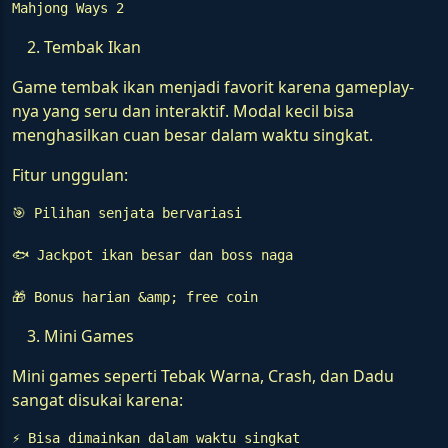
Tembak Ikan
Game tembak ikan menjadi favorit karena gameplay-
nya yang seru dan interaktif. Modal kecil bisa
menghasilkan cuan besar dalam waktu singkat.
Fitur unggulan:
🎯 Pilihan senjata bervariasi

🐟 Jackpot ikan besar dan boss naga

Mini Games
Mini games seperti Tebak Warna, Crash, dan Dadu
sangat disukai karena:
⚡ Bisa dimainkan dalam waktu singkat
