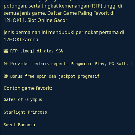
potongan, serta tingkat kemenangan (RTP) tinggi di
semua jenis game. Daftar Game Paling Favorit di
12HOKI 1. Slot Online Gacor
Jenis permainan ini menduduki peringkat pertama di
12HOKI karena:
🎰 RTP tinggi di atas 96%

🎯 Provider terbaik seperti Pragmatic Play, PG Soft, Ha
Contoh game favorit:
Gates of Olympus

Starlight Princess

Sweet Bonanza
