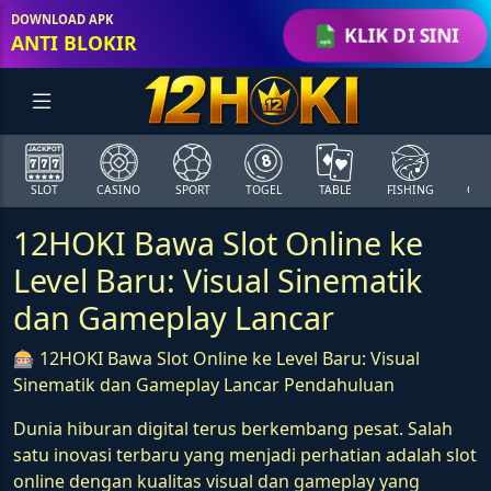
DOWNLOAD APK
KLIK DI SINI
ANTI BLOKIR
SLOT
CASINO
SPORT
TOGEL
TABLE
FISHING
COCK
12HOKI Bawa Slot Online ke
Level Baru: Visual Sinematik
dan Gameplay Lancar
🎰 12HOKI Bawa Slot Online ke Level Baru: Visual
Sinematik dan Gameplay Lancar Pendahuluan
Dunia hiburan digital terus berkembang pesat. Salah
satu inovasi terbaru yang menjadi perhatian adalah slot
online dengan kualitas visual dan gameplay yang