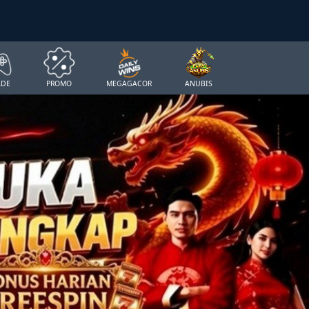
ADE
PROMO
MEGAGACOR
ANUBIS