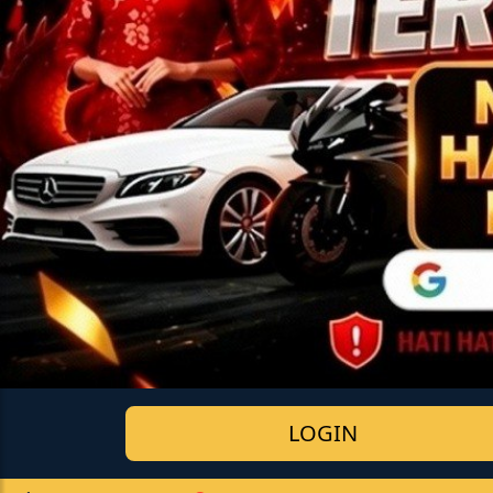
LOGIN