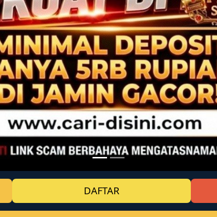
DAFTAR