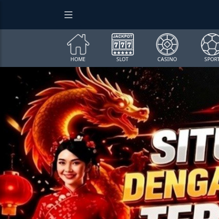
HOME
SLOT
CASINO
SPOR