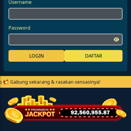
Username
Password
LOGIN
DAFTAR
ng sekarang & rasakan sensasinya!