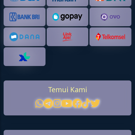
Temui Kami