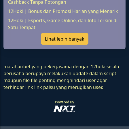
Cashback Tanpa Potongan
12Hoki | Bonus dan Promosi Harian yang Menarik
12Hoki | Esports, Game Online, dan Info Terkini di
Satu Tempat
Lihat lebih banyak
mataharibet yang bekerjasama dengan 12hoki selalu
berusaha berupaya melakukan update dalam script
maupun file file penting menghindari user agar
terhindar link link palsu yang merugikan user.
Powered By