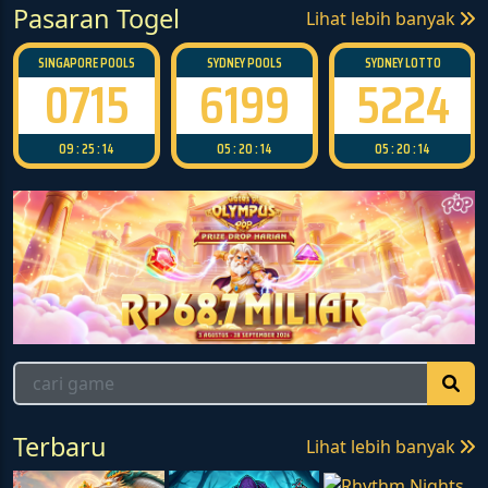
Pasaran Togel
Lihat lebih banyak
SYDNEY POOLS
SYDNEY LOTTO
SINGAPORE POOLS
6199
5224
0715
05 : 20 : 13
05 : 20 : 13
09 : 25 : 13
Terbaru
Lihat lebih banyak