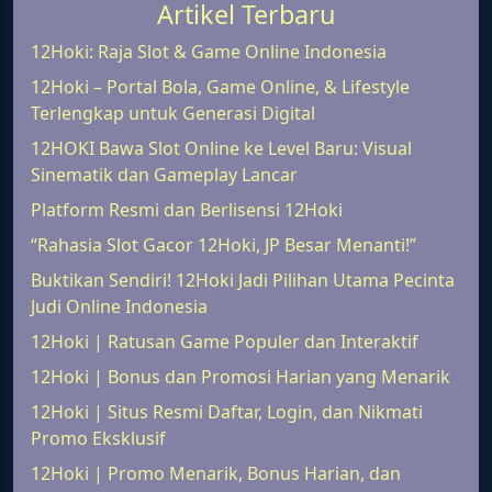
Artikel Terbaru
12Hoki: Raja Slot & Game Online Indonesia
12Hoki – Portal Bola, Game Online, & Lifestyle
Terlengkap untuk Generasi Digital
12HOKI Bawa Slot Online ke Level Baru: Visual
Sinematik dan Gameplay Lancar
Platform Resmi dan Berlisensi 12Hoki
“Rahasia Slot Gacor 12Hoki, JP Besar Menanti!”
Buktikan Sendiri! 12Hoki Jadi Pilihan Utama Pecinta
Judi Online Indonesia
12Hoki | Ratusan Game Populer dan Interaktif
12Hoki | Bonus dan Promosi Harian yang Menarik
12Hoki | Situs Resmi Daftar, Login, dan Nikmati
Promo Eksklusif
12Hoki | Promo Menarik, Bonus Harian, dan