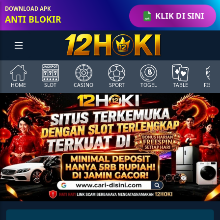
DOWNLOAD APK
KLIK DI SINI
ANTI BLOKIR
SLOT
CASINO
SPORT
TOGEL
TABLE
FISHING
COCK