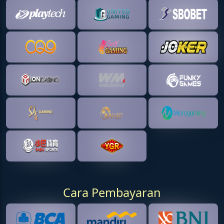
Cara Pembayaran