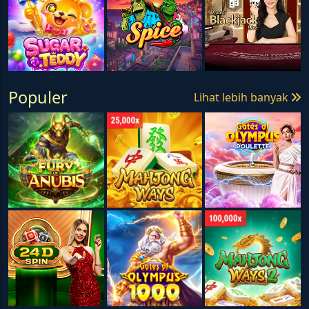
Populer
Lihat lebih banyak