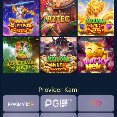
Provider Kami