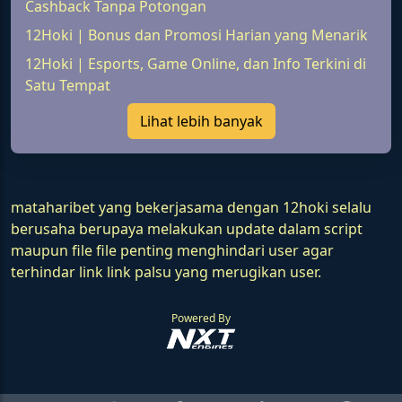
Cashback Tanpa Potongan
12Hoki | Bonus dan Promosi Harian yang Menarik
12Hoki | Esports, Game Online, dan Info Terkini di
Satu Tempat
Lihat lebih banyak
mataharibet yang bekerjasama dengan 12hoki selalu
berusaha berupaya melakukan update dalam script
maupun file file penting menghindari user agar
terhindar link link palsu yang merugikan user.
Powered By