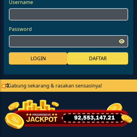
Username
Password
LOGIN
DAFTAR
g sekarang & rasakan sensasinya!